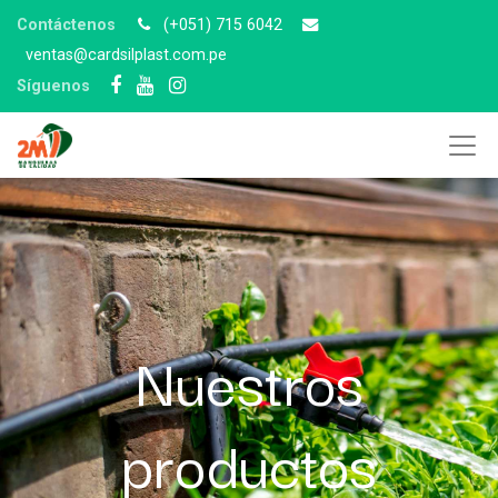
Contáctenos
(+051) 715 6042
v
entas@cardsilplast.com.pe
Síguenos
Nuestros
productos